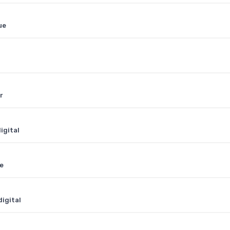
ue
r
igital
ue
digital