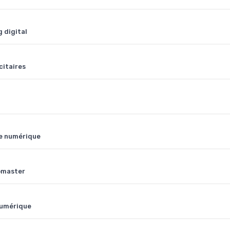
g digital
citaires
de numérique
ebmaster
 numérique