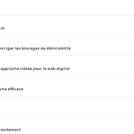
tal
rriger les blocages de délivrabilité
pproche ciblée pour le web digital
che efficace
e
r rendement