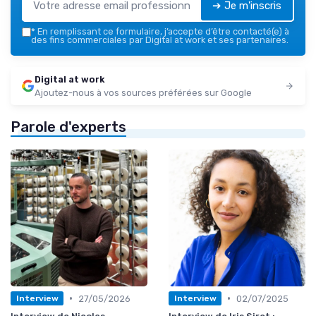
➔ Je m'inscris
*
En remplissant ce formulaire, j’accepte d’être contacté(e) à
des fins commerciales par Digital at work et ses partenaires.
Digital at work
Ajoutez-nous à vos sources préférées sur Google
Parole d'experts
•
•
27/05/2026
02/07/2025
Interview
Interview