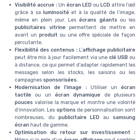
Visibilité accrue :
Un
écran LED
ou
LCD
attire l’œil
grâce à sa
luminosité
et à la qualité de l’image,
même en plein jour. Les
écrans géants
ou les
publicitaires vitrine
permettent de mettre en
avant un
produit
ou une offre spéciale de façon
percutante.
Flexibilité des contenus :
L’
affichage publicitaire
peut être mis à jour facilement via une
clé USB
ou
à distance, ce qui permet d’adapter rapidement les
messages selon les stocks, les saisons ou les
campagnes
sponsorisées
.
Modernisation de l’image :
Utiliser un
écran
tactile
ou un
écran dynamique
de plusieurs
pouces
valorise la marque et montre une volonté
d’innovation. Les
options
de personnalisation sont
nombreuses, du
publicitaire LED
au
samsung
écran
haut de gamme.
Optimisation du retour sur investissement :
Même si le
prix
d’un
écran affichage
peut sembler