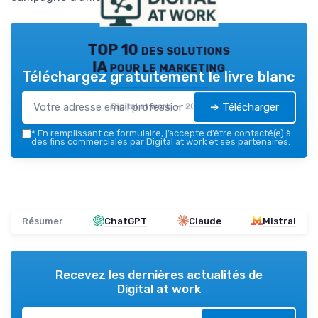
TOP 10 des solutions
IA pour le marketing
Téléchargez gratuitement le livre blanc
➔ Télécharger
Digital at work — 2026
*
En remplissant ce formulaire, j’accepte d’être contacté(e) à
des fins commerciales par Digital at work et ses partenaires.
Résumer
ChatGPT
Claude
Mistral
Recevez les dernières actualités de
Digital at work