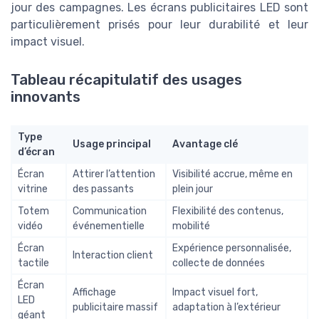
jour des campagnes. Les écrans publicitaires LED sont
particulièrement prisés pour leur durabilité et leur
impact visuel.
Tableau récapitulatif des usages
innovants
Type
Usage principal
Avantage clé
d’écran
Écran
Attirer l’attention
Visibilité accrue, même en
vitrine
des passants
plein jour
Totem
Communication
Flexibilité des contenus,
vidéo
événementielle
mobilité
Écran
Expérience personnalisée,
Interaction client
tactile
collecte de données
Écran
Affichage
Impact visuel fort,
LED
publicitaire massif
adaptation à l’extérieur
géant