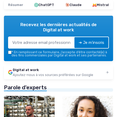
Résumer
ChatGPT
Claude
Mistral
Recevez les dernières actualités de
Digital at work
➔ Je m'inscris
*
En remplissant ce formulaire, j’accepte d’être contacté(e) à
des fins commerciales par Digital at work et ses partenaires.
Digital at work
Ajoutez-nous à vos sources préférées sur Google
Parole d'experts