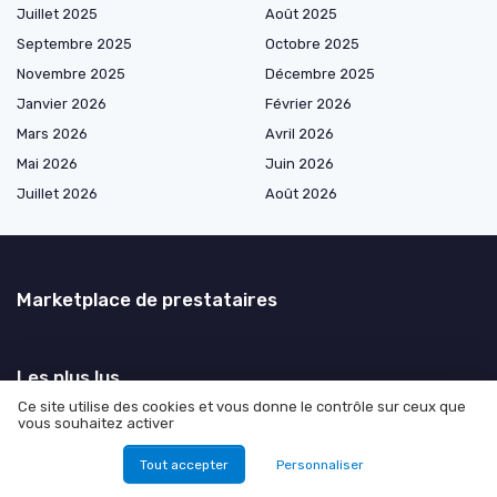
Juillet 2025
Août 2025
Septembre 2025
Octobre 2025
Novembre 2025
Décembre 2025
Janvier 2026
Février 2026
Mars 2026
Avril 2026
Mai 2026
Juin 2026
Juillet 2026
Août 2026
Marketplace de prestataires
Les plus lus
Ce site utilise des cookies et vous donne le contrôle sur ceux que
Comment obtenir des abonnés TikTok gratuitement
vous souhaitez activer
Explorer les plateformes de rencontres pour beurettes
Tout accepter
Personnaliser
Comment utiliser l’API leboncoin pour optimiser vos projets web