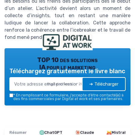
les besoins ou les freins des participants dès le début
d’un atelier. L’activité devient alors un moment de
collecte d’insights, tout en restant une manière
ludique de lancer la collaboration. Cette approche
renforce la cohérence entre l’icebreaker et le travail de
fond mené pendant la séance.
TOP 10 des solutions
IA pour le marketing
Téléchargez gratuitement le livre blanc
➔ Télécharger
Digital at work — 2026
*
En remplissant ce formulaire, j’accepte d’être contacté(e) à
des fins commerciales par Digital at work et ses partenaires.
Résumer
ChatGPT
Claude
Mistral