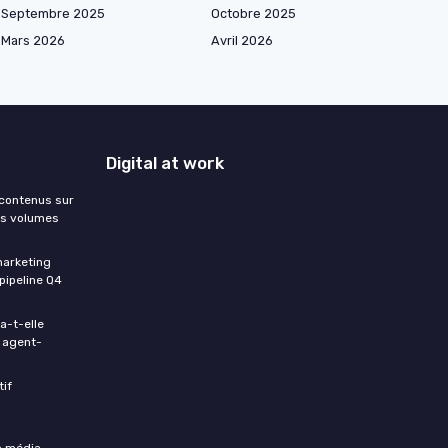
Septembre 2025
Octobre 2025
Mars 2026
Avril 2026
Digital at work
 contenus sur
les volumes
marketing
pipeline Q4
a-t-elle
o agent-
tif
n média