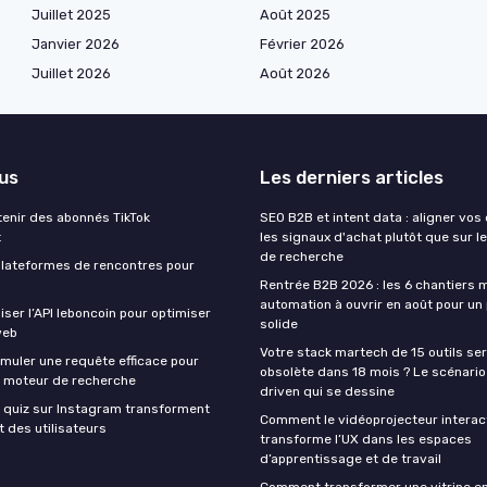
Juillet 2025
Août 2025
Janvier 2026
Février 2026
Juillet 2026
Août 2026
lus
Les derniers articles
nir des abonnés TikTok
SEO B2B et intent data : aligner vos
t
les signaux d'achat plutôt que sur 
de recherche
 plateformes de rencontres pour
Rentrée B2B 2026 : les 6 chantiers 
automation à ouvrir en août pour un 
ser l’API leboncoin pour optimiser
solide
web
Votre stack martech de 15 outils ser
uler une requête efficace pour
obsolète dans 18 mois ? Le scénari
n moteur de recherche
driven qui se dessine
quiz sur Instagram transforment
Comment le vidéoprojecteur interac
 des utilisateurs
transforme l’UX dans les espaces
d’apprentissage et de travail
Comment transformer une vitrine e