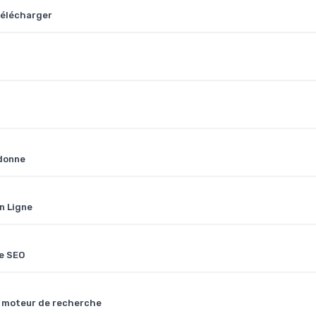
télécharger
 donne
n Ligne
ce SEO
n moteur de recherche