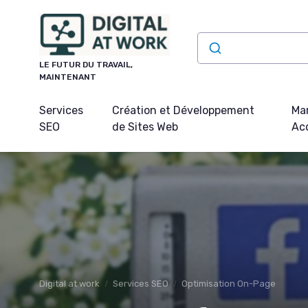
Panneau de gestion des cookies
LE FUTUR DU TRAVAIL,
MAINTENANT
Services
Création et Développement
Mar
SEO
de Sites Web
Acq
Digital at work
Services SEO
Optimisation On-Page