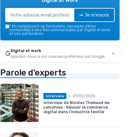
➔ Je m'inscris
*
En remplissant ce formulaire, j’accepte d’être
contacté(e) à des fins commerciales par Digital at work
et ses partenaires.
Digital at work
Ajoutez-nous à vos sources préférées sur Google
Parole d'experts
•
27/05/2026
Interview
Interview de Nicolas Thebaud de
Lemahieu : Réussir le commerce
digital dans l’industrie textile