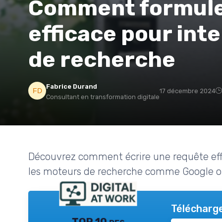
Comment formule
efficace pour int
de recherche
Fabrice Durand
17 décembre 2024
Consultant en transformation digitale
Découvrez comment écrire une requête effic
les moteurs de recherche comme Google o
Télécharge