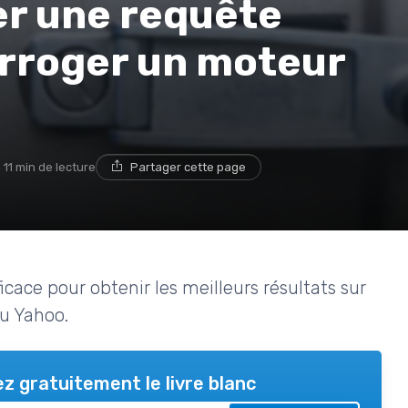
r une requête
erroger un moteur
11 min de lecture
Partager cette page
ace pour obtenir les meilleurs résultats sur
u Yahoo.
z gratuitement le livre blanc