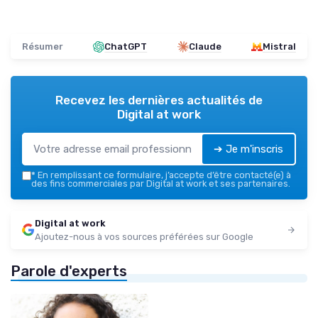
Résumer
ChatGPT
Claude
Mistral
Recevez les dernières actualités de
Digital at work
➔ Je m'inscris
*
En remplissant ce formulaire, j’accepte d’être contacté(e) à
des fins commerciales par Digital at work et ses partenaires.
Digital at work
Ajoutez-nous à vos sources préférées sur Google
Parole d'experts