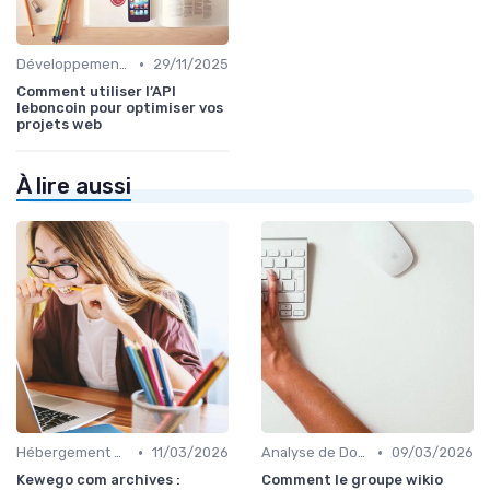
•
Développement Web No-Code/Low-Code
29/11/2025
Comment utiliser l’API
leboncoin pour optimiser vos
projets web
À lire aussi
•
•
Hébergement et Maintenance Web
11/03/2026
Analyse de Données et Reporting
09/03/2026
Kewego com archives :
Comment le groupe wikio