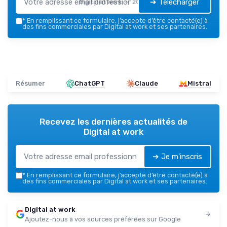
➔ Télécharger
Digital at work — 2026
*
En remplissant ce formulaire, j’accepte d’être contacté(e) à
des fins commerciales par Digital at work et ses partenaires.
Résumer
ChatGPT
Claude
Mistral
Recevez les dernières actualités de
Digital at work
➔ Je m'inscris
*
En remplissant ce formulaire, j’accepte d’être contacté(e) à
des fins commerciales par Digital at work et ses partenaires.
Digital at work
Ajoutez-nous à vos sources préférées sur Google