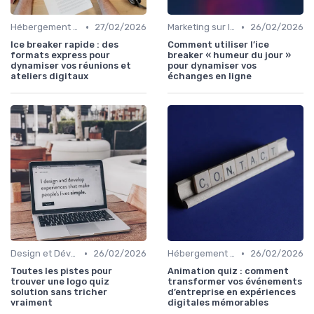
•
•
Hébergement et Maintenance Web
27/02/2026
Marketing sur les Réseaux Sociaux
26/02/2026
Ice breaker rapide : des
Comment utiliser l’ice
formats express pour
breaker « humeur du jour »
dynamiser vos réunions et
pour dynamiser vos
ateliers digitaux
échanges en ligne
•
•
Design et Développement Web
26/02/2026
Hébergement et Maintenance Web
26/02/2026
Toutes les pistes pour
Animation quiz : comment
trouver une logo quiz
transformer vos événements
solution sans tricher
d’entreprise en expériences
vraiment
digitales mémorables