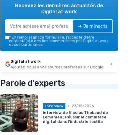
Recevez les dernières actualités de
Digital at work
➔ Je m'inscris
*
En remplissant ce formulaire, j’accepte d’être
contacté(e) à des fins commerciales par Digital at work
et ses partenaires.
Digital at work
Ajoutez-nous à vos sources préférées sur Google
Parole d'experts
•
27/05/2026
Interview
Interview de Nicolas Thebaud de
Lemahieu : Réussir le commerce
digital dans l’industrie textile