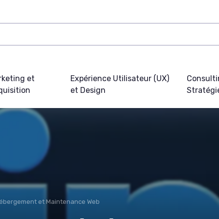
keting et
Expérience Utilisateur (UX)
Consulti
uisition
et Design
Stratégi
ébergement et Maintenance Web