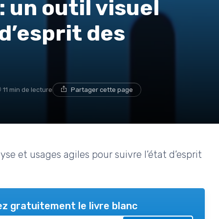
 un outil visuel
 d’esprit des
11 min de lecture
Partager cette page
se et usages agiles pour suivre l’état d’esprit
z gratuitement le livre blanc