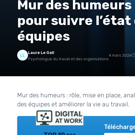
Mur des humeurs :
pour suivre l’état
équipes
Laure Le Gall
4 mars 2026
Psychologue du travail et des organisations
Mur des humeurs : rôle, mise en place, analy
des équipes et améliorer la vie au travail.
Télécharge