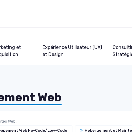
keting et
Expérience Utilisateur (UX)
Consulti
uisition
et Design
Stratégi
pement Web
ites Web :
oppement Web No-Code/Low-Code
»
Hébergement et Maint