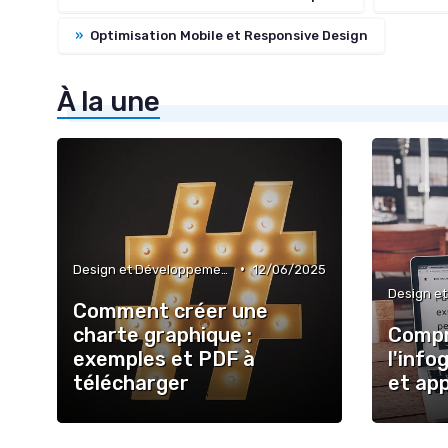
»
Optimisation Mobile et Responsive Design
À la une
•
Design et Développement Web
12/06/2025
Comment créer une
charte graphique :
Comp
exemples et PDF à
l'info
télécharger
et app