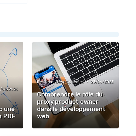
•
Design et Développement Web
23/06/2025
2/06/2025
Comprendre le rôle du
proxy product owner
c une
dans le développement
n PDF
web