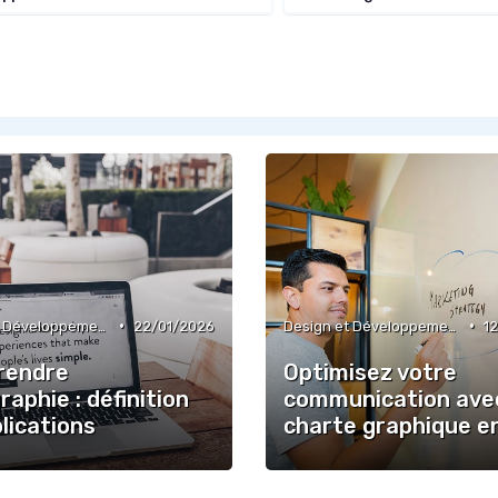
•
•
Design et Développement Web
22/01/2026
Design et Développement Web
1
rendre
Optimisez votre
graphie : définition
communication ave
lications
charte graphique e