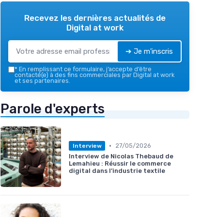
Recevez les dernières actualités de
Digital at work
➔ Je m'inscris
*
En remplissant ce formulaire, j’accepte d’être
contacté(e) à des fins commerciales par Digital at work
et ses partenaires.
Parole d'experts
•
27/05/2026
Interview
Interview de Nicolas Thebaud de
Lemahieu : Réussir le commerce
digital dans l’industrie textile