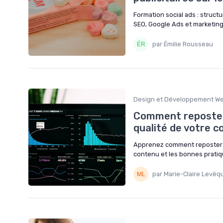
Formation social ads : struct
SEO, Google Ads et marketing 
par Émilie Rousseau
Design et Développement W
Comment reposter 
qualité de votre 
Apprenez comment reposter un
contenu et les bonnes pratiq
par Marie-Claire Levêq