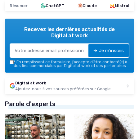
Résumer
ChatGPT
Claude
Mistral
Recevez les dernières actualités de
Digital at work
➔ Je m'inscris
*
En remplissant ce formulaire, j’accepte d’être contacté(e) à
des fins commerciales par Digital at work et ses partenaires.
Digital at work
Ajoutez-nous à vos sources préférées sur Google
Parole d'experts