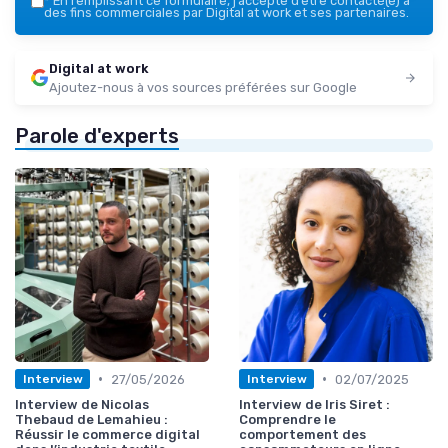
*
En remplissant ce formulaire, j’accepte d’être contacté(e) à
des fins commerciales par Digital at work et ses partenaires.
Digital at work
Ajoutez-nous à vos sources préférées sur Google
Parole d'experts
•
•
27/05/2026
02/07/2025
Interview
Interview
Interview de Nicolas
Interview de Iris Siret :
Thebaud de Lemahieu :
Comprendre le
Réussir le commerce digital
comportement des