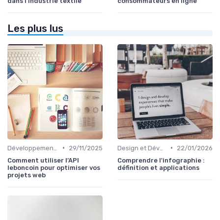
dans l’industrie textile
consommateurs en ligne
Les plus lus
•
•
Développement Web No-Code/Low-Code
29/11/2025
Design et Développement Web
22/01/2026
Comment utiliser l’API
Comprendre l'infographie :
leboncoin pour optimiser vos
définition et applications
projets web