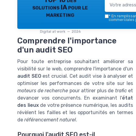
TOP 10 des
solutions IA pour le
marketing
*
En remplissant
commerciales p
Digital at work — 2026
Comprendre l'importance
d'un audit SEO
Pour toute entreprise souhaitant améliorer sa
visibilité sur le web, comprendre l'importance d'un
audit SEO
est crucial. Cet audit vise à analyser et
optimiser les performances de votre site sur les
moteurs de recherche
pour attirer plus de
trafic
et
devancer vos concurrents. En examinant l'
état
des lieux
de votre présence numérique, les audits
révèlent les failles et les opportunités en termes
de
référencement naturel
.
Pourquoi l'audit SEO est-il