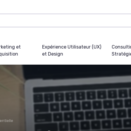
keting et
Expérience Utilisateur (UX)
Consulti
uisition
et Design
Stratégi
entielle