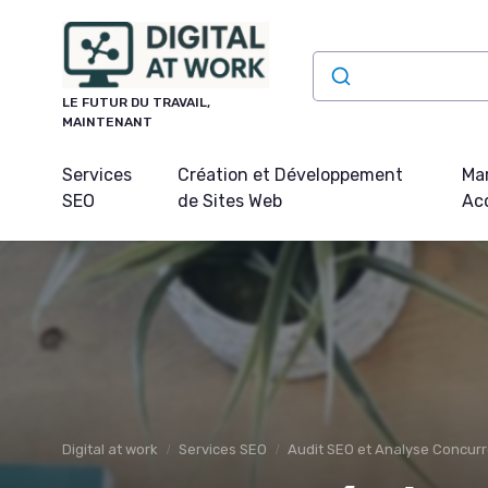
Panneau de gestion des cookies
LE FUTUR DU TRAVAIL,
MAINTENANT
Services
Création et Développement
Mar
SEO
de Sites Web
Acq
Digital at work
Services SEO
Audit SEO et Analyse Concurr