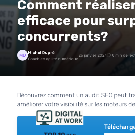
Comment réaliser
efficace pour sur
concurrents?
Michel Dupré
26 janvier 2024
8 min de lec
Coach en agilité numérique
Découvrez comment un audit SEO peut tran
améliorer votre visibilité sur les moteurs d
Télécharge