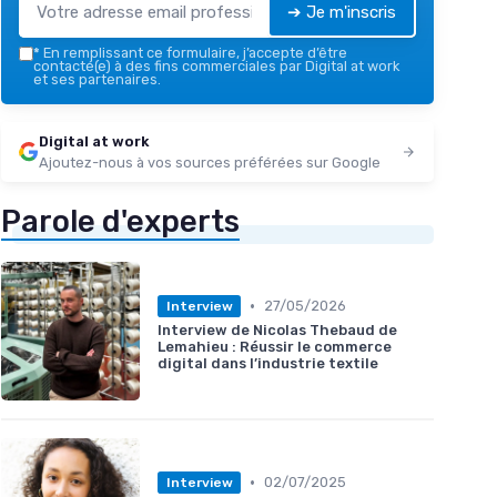
➔ Je m'inscris
*
En remplissant ce formulaire, j’accepte d’être
contacté(e) à des fins commerciales par Digital at work
et ses partenaires.
Digital at work
Ajoutez-nous à vos sources préférées sur Google
Parole d'experts
•
27/05/2026
Interview
Interview de Nicolas Thebaud de
Lemahieu : Réussir le commerce
digital dans l’industrie textile
•
02/07/2025
Interview