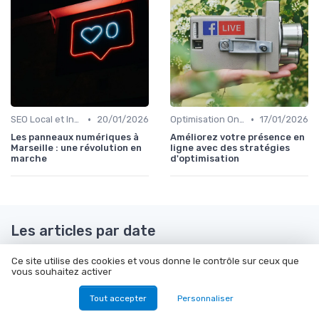
•
•
SEO Local et International
20/01/2026
Optimisation On-Page
17/01/2026
Les panneaux numériques à
Améliorez votre présence en
Marseille : une révolution en
ligne avec des stratégies
marche
d'optimisation
Les articles par date
Janvier 2024
Février 2024
Ce site utilise des cookies et vous donne le contrôle sur ceux que
vous souhaitez activer
Mars 2024
Décembre 2024
Mars 2025
Avril 2025
Tout accepter
Personnaliser
Mai 2025
Juin 2025