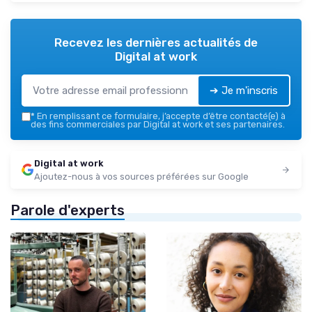
Recevez les dernières actualités de
Digital at work
➔ Je m'inscris
*
En remplissant ce formulaire, j’accepte d’être contacté(e) à
des fins commerciales par Digital at work et ses partenaires.
Digital at work
Ajoutez-nous à vos sources préférées sur Google
Parole d'experts