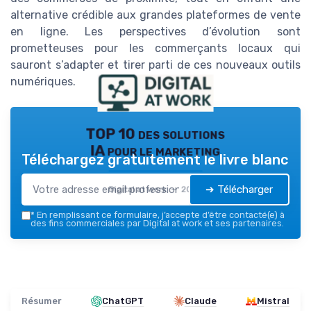
alternative crédible aux grandes plateformes de vente
en ligne. Les perspectives d’évolution sont
prometteuses pour les commerçants locaux qui
sauront s’adapter et tirer parti de ces nouveaux outils
numériques.
TOP 10 des solutions
IA pour le marketing
Téléchargez gratuitement le livre blanc
➔ Télécharger
Digital at work — 2026
*
En remplissant ce formulaire, j’accepte d’être contacté(e) à
des fins commerciales par Digital at work et ses partenaires.
Résumer
ChatGPT
Claude
Mistral