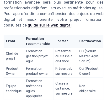
formation avancée sera plus pertinente pour des
professionnels déjà familiers avec les méthodes agiles.
Pour approfondir la compréhension des enjeux du web
digital et mieux orienter votre projet formation,
consultez ce
guide sur le web digital
.
Formation
Profil
Format
Certification
recommandée
Formation
Présentiel
Oui (Scrum
Chef de
gestion projet
ou classe à
Master, Agile
projet
agile
distance
Scrum)
Product
Formation
Présentiel,
Oui (Product
Owner
product owner
sur mesure
Owner)
Formation
Classe à
Équipe
méthodes
Non
distance,
technique
agiles
obligatoire
sur mesure
appliquées