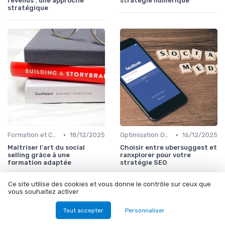
revenus : une approche
stratégie numérique
stratégique
•
•
Formation et Consulting SEO
18/12/2025
Optimisation On-Page
16/12/2025
Maîtriser l'art du social
Choisir entre ubersuggest et
selling grâce à une
ranxplorer pour votre
formation adaptée
stratégie SEO
Ce site utilise des cookies et vous donne le contrôle sur ceux que
vous souhaitez activer
Tout accepter
Personnaliser
Les articles par date