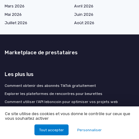
Mars 2026
Avril 2026
Mai 2026
Juin 2026
Juillet 2026
Août 2026
Marketplace de prestataires
Les plus lus
Comment obtenir des abonnés TikTok gratuitement
Explorer les plateformes de rencontres pour beurettes
Comment utiliser l’API leboncoin pour optimiser vos projets web
Comment formuler une requête efficace pour interroger un moteur de
Ce site utilise des cookies et vous donne le contrôle sur ceux que
recherche
vous souhaitez activer
Comment les quiz sur Instagram transforment l'engagement des
utilisateurs
Tout accepter
Personnaliser