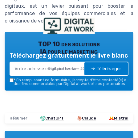
digitaux, est un levier puissant pour booster la
performance de vos équipes commerciales et la
croissance de votre entreprise.
TOP 10 des solutions
IA pour le marketing
Téléchargez gratuitement le livre blanc
➔ Télécharger
Digital at work — 2026
*
En remplissant ce formulaire, j’accepte d’être contacté(e) à
des fins commerciales par Digital at work et ses partenaires.
Résumer
ChatGPT
Claude
Mistral