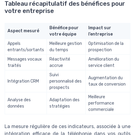
Tableau récapitulatif des bénéfices pour
votre entreprise
Bénéfice pour
Impact sur
Aspect mesuré
votre équipe
l’entreprise
Appels
Meilleure gestion
Optimisation de la
entrants/sortants
du temps
prospection
Messages vocaux
Réactivité
Amélioration du
traités
accrue
service client
Suivi
Augmentation du
Intégration CRM
personnalisé des
taux de conversion
prospects
Meilleure
Analyse des
Adaptation des
performance
données
stratégies
commerciale
La mesure régulière de ces indicateurs, associée à une
intégration efficace de la téléphonie dans vos outils