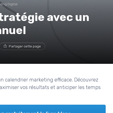
ting Digital
tratégie avec un
nnuel
Partager cette page
un calendrier marketing efficace. Découvrez
imiser vos résultats et anticiper les temps