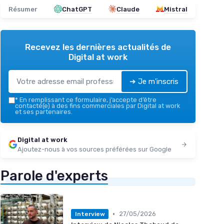
Résumer
ChatGPT
Claude
Mistral
Recevez les dernières actualités de
Digital at work
➔ Je m'inscris
*
En remplissant ce formulaire, j’accepte d’être
contacté(e) à des fins commerciales par Digital at work
et ses partenaires.
Digital at work
Ajoutez-nous à vos sources préférées sur Google
Parole d'experts
•
27/05/2026
Interview