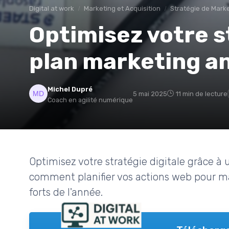
Digital at work
Marketing et Acquisition
Stratégie de Marke
Optimisez votre s
plan marketing a
Michel Dupré
5 mai 2025
11 min de lecture
Coach en agilité numérique
Optimisez votre stratégie digitale grâce à 
comment planifier vos actions web pour max
forts de l'année.