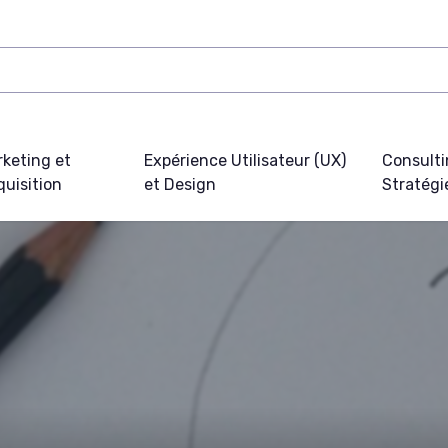
keting et
Expérience Utilisateur (UX)
Consulti
uisition
et Design
Stratégi