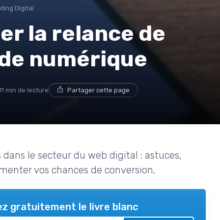
ting Digital
r la relance de
nde numérique
11 min de lecture
Partager cette page
dans le secteur du web digital : astuces,
gmenter vos chances de conversion.
z gratuitement le livre blanc