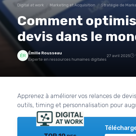
Digital at work
Marketing et Acquisition
Stratégie de Marke
Comment optimise
devis dans le mo
Émilie Rousseau
27 avril 2025
Experte en ressources humaines digitales
Apprenez à améliorer vos relances de devis 
outils, timing et personnalisation pour au
Télécharge