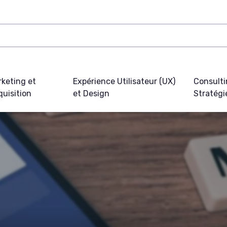
keting et
Expérience Utilisateur (UX)
Consulti
uisition
et Design
Stratégi