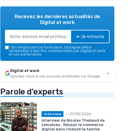
Recevez les dernières actualités de
Digital at work
➔ Je m'inscris
*
En remplissant ce formulaire, j’accepte d’être
contacté(e) à des fins commerciales par Digital at work
et ses partenaires.
Digital at work
Ajoutez-nous à vos sources préférées sur Google
Parole d'experts
•
27/05/2026
Interview
Interview de Nicolas Thebaud de
Lemahieu : Réussir le commerce
digital dans l’industrie textile