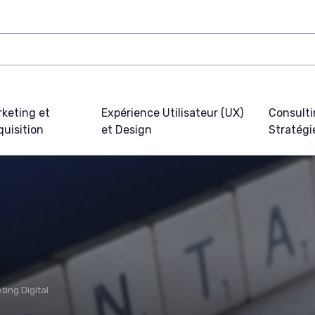
keting et
Expérience Utilisateur (UX)
Consulti
uisition
et Design
Stratégi
ting Digital