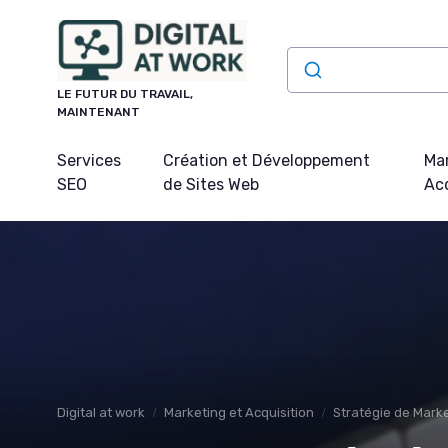
Panneau de gestion des cookies
LE FUTUR DU TRAVAIL,
MAINTENANT
Services
Création et Développement
Mar
SEO
de Sites Web
Acq
Digital at work
Marketing et Acquisition
Stratégie de Marke