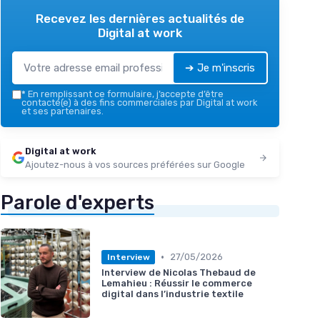
Recevez les dernières actualités de
Digital at work
➔ Je m'inscris
*
En remplissant ce formulaire, j’accepte d’être
contacté(e) à des fins commerciales par Digital at work
et ses partenaires.
Digital at work
Ajoutez-nous à vos sources préférées sur Google
Parole d'experts
•
27/05/2026
Interview
Interview de Nicolas Thebaud de
Lemahieu : Réussir le commerce
digital dans l’industrie textile