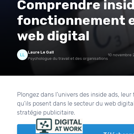
Comprendre insid
fonctionnement e
web digital
Laure Le Gall
10 novembre 
Psychologue du travail et des organisations
Plongez dans l'univers des inside ads, leur
qu'ils posent dans le secteur du web digit
stratégie publicitaire.