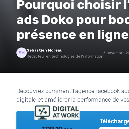
Pourquoi choisir 
ads Doko pour bo
présence en ligne
Sébastien Moreau
5 novembre 2
Rédacteur en technologies de l’information
Découvrez comment l’agence facebook ads 
digitale et améliorer la performance de vo
Télécharge