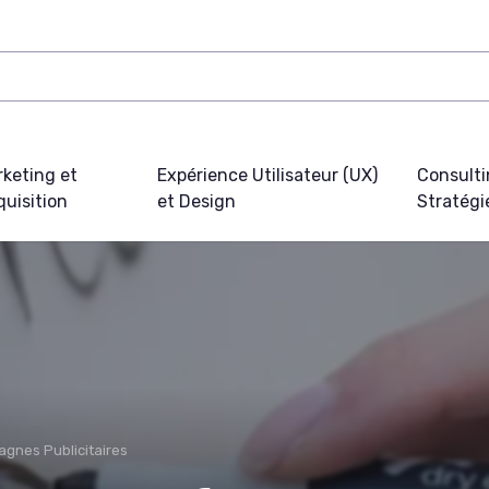
keting et
Expérience Utilisateur (UX)
Consulti
uisition
et Design
Stratégi
gnes Publicitaires