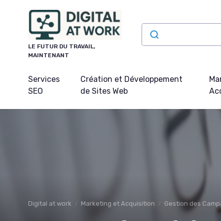
Panneau de gestion des cookies
LE FUTUR DU TRAVAIL,
MAINTENANT
Services
Création et Développement
Mar
SEO
de Sites Web
Acq
Digital at work
Marketing et Acquisition
Gestion des Campa