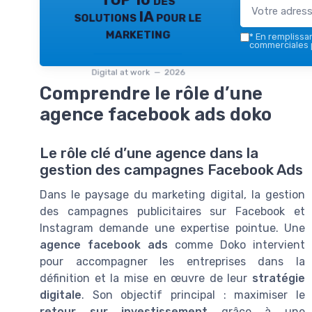
TOP 10 des
solutions IA pour le
marketing
*
En remplissant
commerciales p
Digital at work — 2026
Comprendre le rôle d’une
agence facebook ads doko
Le rôle clé d’une agence dans la
gestion des campagnes Facebook Ads
Dans le paysage du marketing digital, la gestion
des campagnes publicitaires sur Facebook et
Instagram demande une expertise pointue. Une
agence facebook ads
comme Doko intervient
pour accompagner les entreprises dans la
définition et la mise en œuvre de leur
stratégie
digitale
. Son objectif principal : maximiser le
retour sur investissement
grâce à une