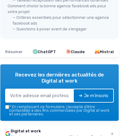
— Tableau récapitulatif des performances obtenues
Comment choisir la bonne agence facebook ads pour
votre projet
— Critères essentiels pour sélectionner une agence
facebook ads
— Questions à poser avant de s’engager
Résumer
ChatGPT
Claude
Mistral
Recevez les dernières actualités de
Digital at work
➔ Je m'inscris
*
En remplissant ce formulaire, j’accepte d’être
contacté(e) à des fins commerciales par Digital at work
et ses partenaires.
Digital at work