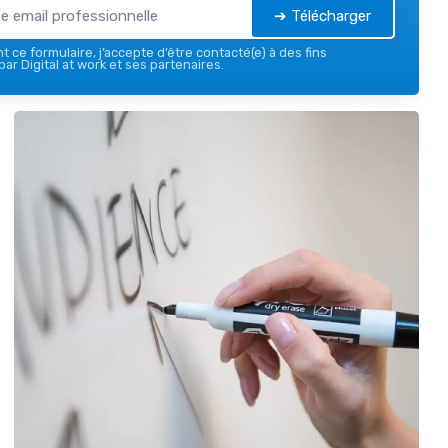
➔ Télécharger
 ce formulaire, j’accepte d’être contacté(e) à des fins
ar Digital at work et ses partenaires.