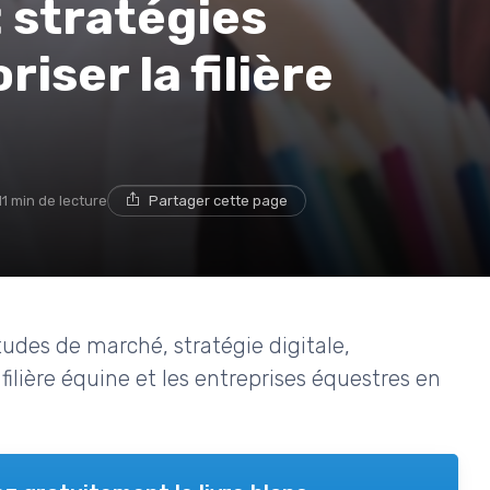
 stratégies
riser la filière
11 min de lecture
Partager cette page
des de marché, stratégie digitale,
lière équine et les entreprises équestres en