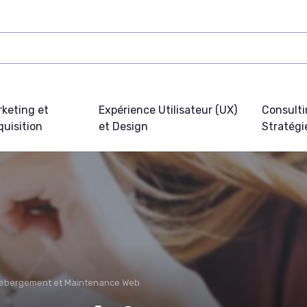
keting et
Expérience Utilisateur (UX)
Consulti
uisition
et Design
Stratégi
ébergement et Maintenance Web