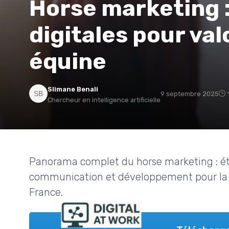
Horse marketing :
digitales pour valo
équine
Slimane Benali
9 septembre 2025
Chercheur en intelligence artificielle
Panorama complet du horse marketing : étu
communication et développement pour la fi
France.