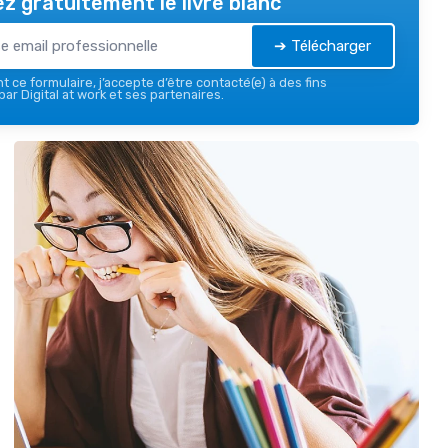
z gratuitement le livre blanc
➔ Télécharger
 ce formulaire, j’accepte d’être contacté(e) à des fins
ar Digital at work et ses partenaires.