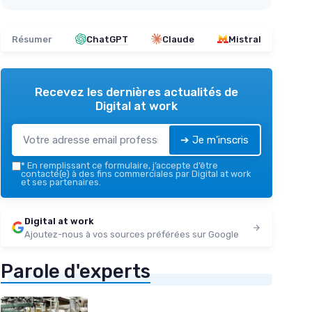
Résumer
ChatGPT
Claude
Mistral
Recevez les dernières actualités de
Digital at work
➔ Je m'inscris
*
En remplissant ce formulaire, j’accepte d’être
contacté(e) à des fins commerciales par Digital at work
et ses partenaires.
Digital at work
Ajoutez-nous à vos sources préférées sur Google
Parole d'experts