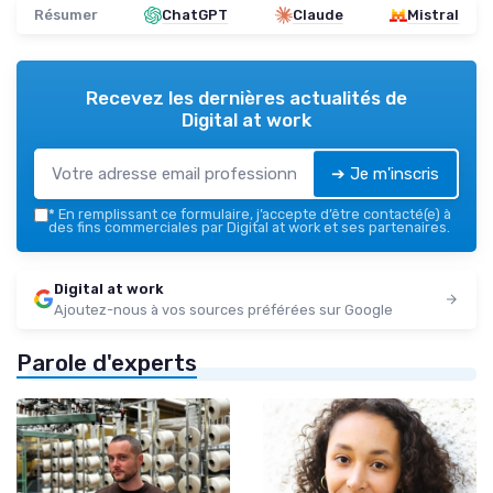
Résumer
ChatGPT
Claude
Mistral
Recevez les dernières actualités de
Digital at work
➔ Je m'inscris
*
En remplissant ce formulaire, j’accepte d’être contacté(e) à
des fins commerciales par Digital at work et ses partenaires.
Digital at work
Ajoutez-nous à vos sources préférées sur Google
Parole d'experts