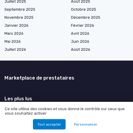
Juillet 2025
Août 2025
Septembre 2025
Octobre 2025
Novembre 2025
Décembre 2025
Janvier 2026
Février 2026
Mars 2026
Avril 2026
Mai 2026
Juin 2026
Juillet 2026
Août 2026
Marketplace de prestataires
Les plus lus
Ce site utilise des cookies et vous donne le contrôle sur ceux que
Comment obtenir des abonnés TikTok gratuitement
vous souhaitez activer
Explorer les plateformes de rencontres pour beurettes
Tout accepter
Personnaliser
Comment utiliser l’API leboncoin pour optimiser vos projets web
Comment formuler une requête efficace pour interroger un moteur de