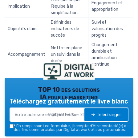
Engagement et
Implication
l’équipe à la
appropriation
simplification
Définir des
Suivi et
Objectifs clairs
indicateurs de
valorisation des
succès
progrès
Changement
Mettre en place
durable et
Accompagnement
un suivi dans la
amélioration
durée
continue
TOP 10 des solutions
IA pour le marketing
Téléchargez gratuitement le livre blanc
➔ Télécharger
Digital at work — 2026
*
En remplissant ce formulaire, j’accepte d’être contacté(e) à
des fins commerciales par Digital at work et ses partenaires.