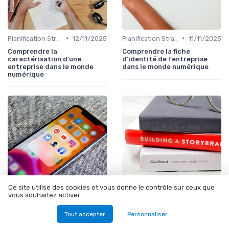
•
•
Planification Stratégique Digitale
12/11/2025
Planification Stratégique Digitale
11/11/2025
Comprendre la
Comprendre la fiche
caractérisation d'une
d'identité de l'entreprise
entreprise dans le monde
dans le monde numérique
numérique
Ce site utilise des cookies et vous donne le contrôle sur ceux que
vous souhaitez activer
•
•
Planification Stratégique Digitale
11/11/2025
Stratégie de Marketing Digital
10/11/2025
Tout accepter
Personnaliser
Comprendre la valeur des
Comment créer un dossier de
actifs de marque
presse efficace pour le web