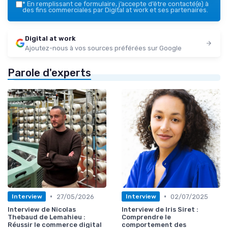
*
En remplissant ce formulaire, j’accepte d’être contacté(e) à
des fins commerciales par Digital at work et ses partenaires.
Digital at work
Ajoutez-nous à vos sources préférées sur Google
Parole d'experts
•
•
27/05/2026
02/07/2025
Interview
Interview
Interview de Nicolas
Interview de Iris Siret :
Thebaud de Lemahieu :
Comprendre le
Réussir le commerce digital
comportement des