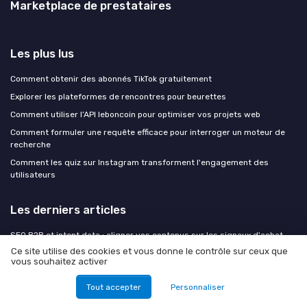
Marketplace de prestataires
Les plus lus
Comment obtenir des abonnés TikTok gratuitement
Explorer les plateformes de rencontres pour beurettes
Comment utiliser l’API leboncoin pour optimiser vos projets web
Comment formuler une requête efficace pour interroger un moteur de
recherche
Comment les quiz sur Instagram transforment l'engagement des
utilisateurs
Les derniers articles
SEO B2B et intent data : aligner vos contenus sur les signaux d'achat
plutôt que sur les volumes de recherche
Ce site utilise des cookies et vous donne le contrôle sur ceux que
vous souhaitez activer
Rentrée B2B 2026 : les 6 chantiers marketing automation à ouvrir en
août pour un pipeline Q4 solide
Tout accepter
Personnaliser
Votre stack martech de 15 outils sera-t-elle obsolète dans 18 mois ? Le