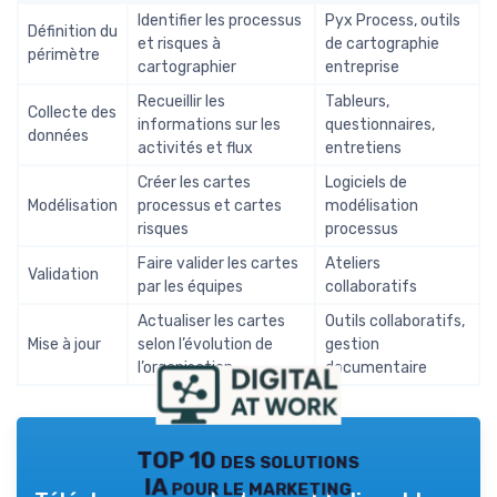
Identifier les processus
Pyx Process, outils
Définition du
et risques à
de cartographie
périmètre
cartographier
entreprise
Recueillir les
Tableurs,
Collecte des
informations sur les
questionnaires,
données
activités et flux
entretiens
Créer les cartes
Logiciels de
Modélisation
processus et cartes
modélisation
risques
processus
Faire valider les cartes
Ateliers
Validation
par les équipes
collaboratifs
Actualiser les cartes
Outils collaboratifs,
Mise à jour
selon l’évolution de
gestion
l’organisation
documentaire
TOP 10 des solutions
IA pour le marketing