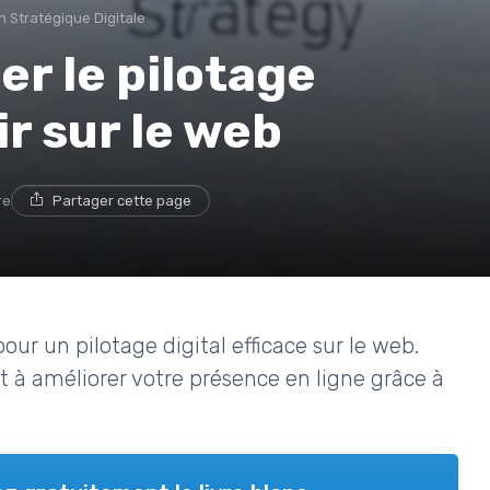
on Stratégique Digitale
r le pilotage
ir sur le web
re
Partager cette page
pour un pilotage digital efficace sur le web.
 à améliorer votre présence en ligne grâce à