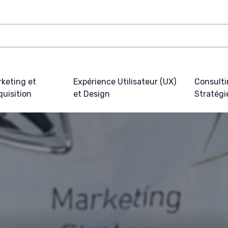
keting et
Expérience Utilisateur (UX)
Consulti
uisition
et Design
Stratégi