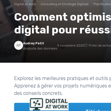
Digital at work
Consulting et Stratégie Digitale
Planificati
Comment optimise
digital pour réuss
Audrey Petit
9 novembre 2025
11 min de lectu
Analyste des données
Explorez les meilleures pratiques et outils 
Apprenez à gérer vos projets numériques et
des conseils concrets.