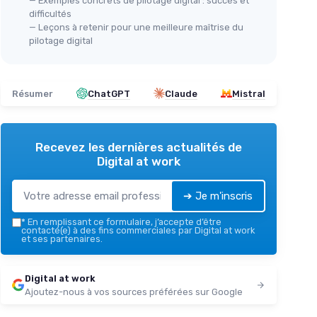
— Exemples concrets de pilotage digital : succès et
difficultés
— Leçons à retenir pour une meilleure maîtrise du
pilotage digital
Résumer
ChatGPT
Claude
Mistral
Recevez les dernières actualités de
Digital at work
➔ Je m'inscris
*
En remplissant ce formulaire, j’accepte d’être
contacté(e) à des fins commerciales par Digital at work
et ses partenaires.
Digital at work
Ajoutez-nous à vos sources préférées sur Google