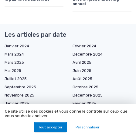
annuel
Les articles par date
Janvier 2024
Février 2024
Mars 2024
Décembre 2024
Mars 2025
Avril 2025
Mai 2025
Juin 2025
Juillet 2025
Août 2025
Septembre 2025
Octobre 2025
Novembre 2025
Décembre 2025
Janvier 2026
Février 2026
Ce site utilise des cookies et vous donne le contrôle sur ceux que
Mars 2026
Avril 2026
vous souhaitez activer
Mai 2026
Juin 2026
Tout accepter
Personnaliser
Juillet 2026
Août 2026