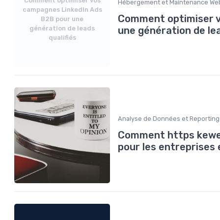
Comment optimiser vos
Hébergement et Maintenance We
campagnes LinkedIn Ads
Comment optimiser v
B2B pour une
génération de leads
une génération de lea
qualifiés
Analyse de Données et Reporting
Comment https keweg
pour les entreprises 