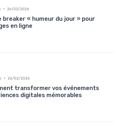
•
x
26/02/2026
e breaker « humeur du jour » pour
es en ligne
•
b
26/02/2026
mment transformer vos événements
riences digitales mémorables