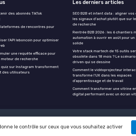
lus
Les derniers articles
nir des abonnés TikTok
SEO B2B et intent data : aligner vos
t
les signaux d'achat plutôt que sur 
de recherche
 plateformes de rencontres pour
Rentrée B2B 2026 : les 6 chantiers 
automation à ouvrir en août pour un 
ser l’API leboncoin pour optimiser
solide
web
Votre stack martech de 15 outils ser
uler une requête efficace pour
obsolète dans 18 mois ? Le scénari
n moteur de recherche
driven qui se dessine
quiz sur Instagram transforment
Comment le vidéoprojecteur interac
 des utilisateurs
transforme l’UX dans les espaces
d’apprentissage et de travail
Comment transformer une vitrine e
digital performant avec un écran vit
Mentions légales
Politique de confidentialité
 donne le contrôle sur ceux que vous souhaitez activer
© Digital at work 2026