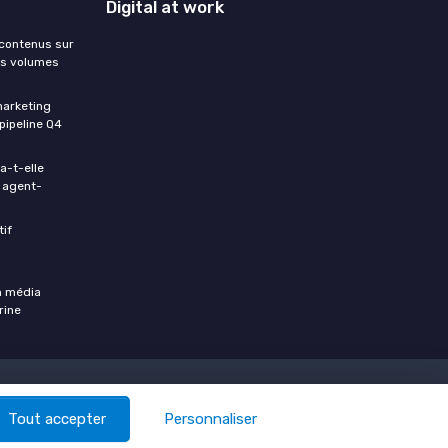
Digital at work
 contenus sur
les volumes
marketing
pipeline Q4
a-t-elle
o agent-
tif
n média
rine
Tout accepter
Personnaliser