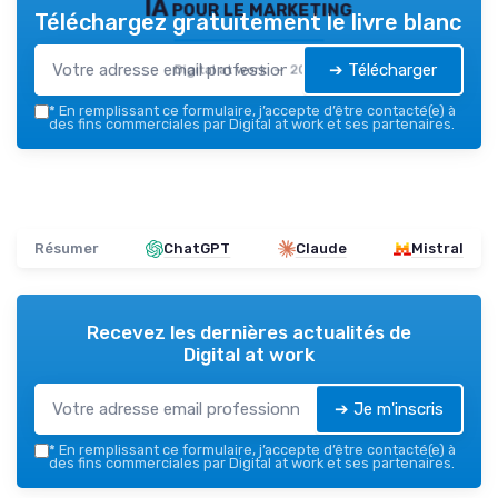
IA pour le marketing
Téléchargez gratuitement le livre blanc
➔ Télécharger
Digital at work — 2026
*
En remplissant ce formulaire, j’accepte d’être contacté(e) à
des fins commerciales par Digital at work et ses partenaires.
Résumer
ChatGPT
Claude
Mistral
Recevez les dernières actualités de
Digital at work
➔ Je m'inscris
*
En remplissant ce formulaire, j’accepte d’être contacté(e) à
des fins commerciales par Digital at work et ses partenaires.