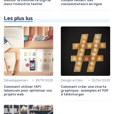
Réussir le commerce digital
comportement des
dans l’industrie textile
consommateurs en ligne
Les plus lus
•
•
Développement Web No-Code/Low-Code
29/11/2025
Design et Développement Web
12/06/2025
Comment utiliser l’API
Comment créer une charte
leboncoin pour optimiser vos
graphique : exemples et PDF
projets web
à télécharger