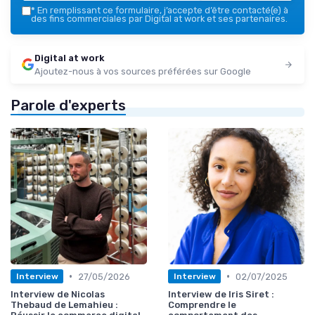
*
En remplissant ce formulaire, j’accepte d’être contacté(e) à
des fins commerciales par Digital at work et ses partenaires.
Digital at work
Ajoutez-nous à vos sources préférées sur Google
Parole d'experts
•
•
27/05/2026
02/07/2025
Interview
Interview
Interview de Nicolas
Interview de Iris Siret :
Thebaud de Lemahieu :
Comprendre le