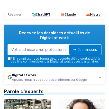
Résumer
ChatGPT
Claude
Mistral
Recevez les dernières actualités de
Digital at work
➔ Je m'inscris
*
En remplissant ce formulaire, j’accepte d’être contacté(e) à
des fins commerciales par Digital at work et ses partenaires.
Digital at work
Ajoutez-nous à vos sources préférées sur Google
Parole d'experts