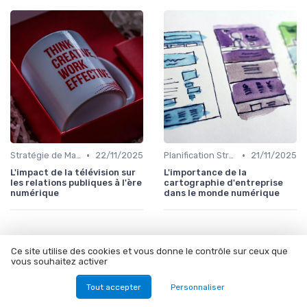
•
•
Stratégie de Marketing Digital
22/11/2025
Planification Stratégique Digitale
21/11/2025
L'impact de la télévision sur
L'importance de la
les relations publiques à l'ère
cartographie d'entreprise
numérique
dans le monde numérique
Ce site utilise des cookies et vous donne le contrôle sur ceux que
Les articles par date
vous souhaitez activer
Tout accepter
Personnaliser
Janvier 2024
Février 2024
Mars 2024
Décembre 2024