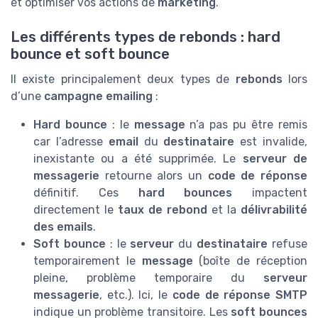
et optimiser vos actions de
marketing
.
Les différents types de rebonds : hard
bounce et soft bounce
Il existe principalement deux types de
rebonds
lors
d’une
campagne emailing
:
Hard bounce
: le
message
n’a pas pu être remis
car l’adresse
email
du
destinataire
est invalide,
inexistante ou a été supprimée. Le
serveur de
messagerie
retourne alors un
code de réponse
définitif. Ces
hard bounces
impactent
directement le
taux de rebond
et la
délivrabilité
des emails
.
Soft bounce
: le
serveur
du
destinataire
refuse
temporairement le
message
(boîte de réception
pleine, problème temporaire du
serveur
messagerie
, etc.). Ici, le
code de réponse SMTP
indique un problème transitoire. Les
soft bounces