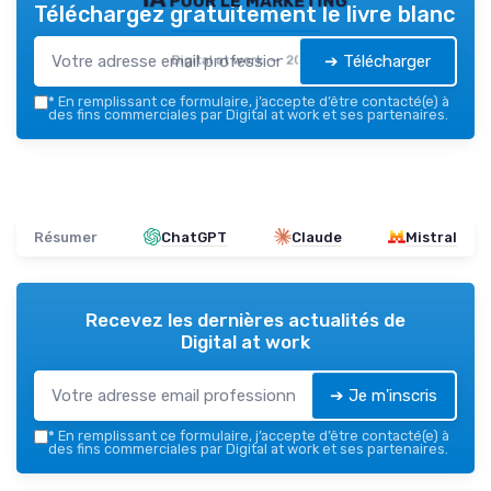
Téléchargez gratuitement le livre blanc
➔ Télécharger
Digital at work — 2026
*
En remplissant ce formulaire, j’accepte d’être contacté(e) à
des fins commerciales par Digital at work et ses partenaires.
Résumer
ChatGPT
Claude
Mistral
Recevez les dernières actualités de
Digital at work
➔ Je m'inscris
*
En remplissant ce formulaire, j’accepte d’être contacté(e) à
des fins commerciales par Digital at work et ses partenaires.