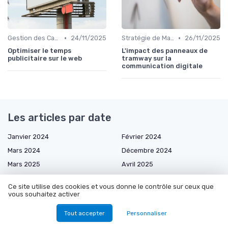
•
•
Gestion des Campagnes Publicitaires
24/11/2025
Stratégie de Marketing Digital
26/11/2025
Optimiser le temps
L'impact des panneaux de
publicitaire sur le web
tramway sur la
communication digitale
Les articles par date
Janvier 2024
Février 2024
Mars 2024
Décembre 2024
Mars 2025
Avril 2025
Mai 2025
Juin 2025
Ce site utilise des cookies et vous donne le contrôle sur ceux que
Juillet 2025
Août 2025
vous souhaitez activer
Septembre 2025
Octobre 2025
Tout accepter
Personnaliser
Novembre 2025
Décembre 2025