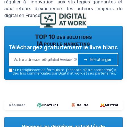
régulier à l’innovation, aux stratégies gagnantes et
aux retours d’expérience des acteurs majeurs du
digital en France.
TOP 10 des solutions
IA pour le marketing
Téléchargez gratuitement le livre blanc
➔ Télécharger
Digital at work — 2026
*
En remplissant ce formulaire, j’accepte d’être contacté(e) à
des fins commerciales par Digital at work et ses partenaires.
Résumer
ChatGPT
Claude
Mistral
Recevez les dernières actualités de