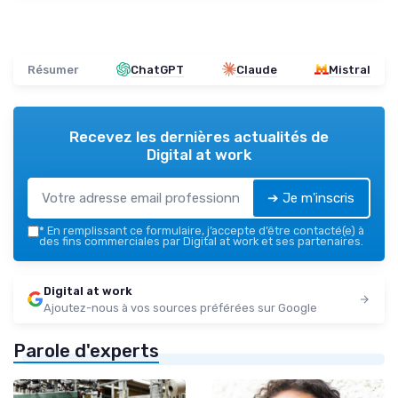
Résumer
ChatGPT
Claude
Mistral
Recevez les dernières actualités de
Digital at work
➔ Je m'inscris
*
En remplissant ce formulaire, j’accepte d’être contacté(e) à
des fins commerciales par Digital at work et ses partenaires.
Digital at work
Ajoutez-nous à vos sources préférées sur Google
Parole d'experts