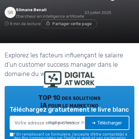
Slimane Benali
23 juillet 2025
Chercheur en intelligence artificielle
8 min de lecture
Partager cette page
Explorez les facteurs influençant le salaire
d'un customer success manager dans le
domaine du web digital.
TOP 10 des solutions
IA pour le marketing
Téléchargez gratuitement le livre blanc
➔ Télécharger
Digital at work — 2026
*
En remplissant ce formulaire, j’accepte d’être contacté(e) à
des fins commerciales par Digital at work et ses partenaires.