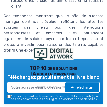
résoudre les problèmes afin d'assurer la réussite
client.
Ces tendances montrent que le rôle de success
manager continue d'évoluer, reflétant les attentes
accrues des clients pour des interactions
personnalisées et efficaces. Elles influencent
également le salaire moyen, car les entreprises sont
prêtes à investir pour s'assurer des talents capables
d'offrir une expérience client optimale.
TOP 10 des solutions
IA pour le marketing
Téléchargez gratuitement le livre blanc
➔ Télécharger
Digital at work — 2026
*
En remplissant ce formulaire, j’accepte d’être contacté(e) à
des fins commerciales par Digital at work et ses partenaires.