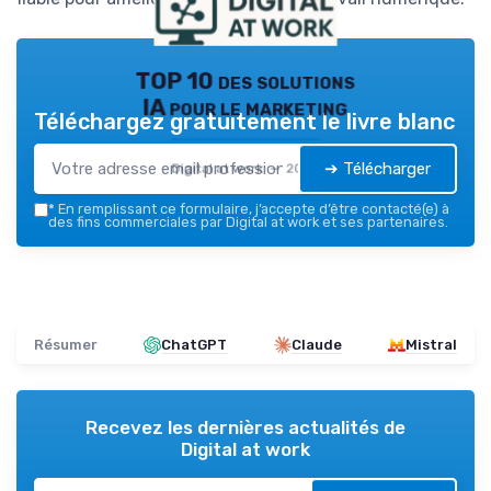
TOP 10 des solutions
IA pour le marketing
Téléchargez gratuitement le livre blanc
➔ Télécharger
Digital at work — 2026
*
En remplissant ce formulaire, j’accepte d’être contacté(e) à
des fins commerciales par Digital at work et ses partenaires.
Résumer
ChatGPT
Claude
Mistral
Recevez les dernières actualités de
Digital at work