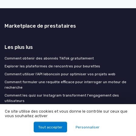
Marketplace de prestataires
Les plus lus
Comment obtenir des abonnés TikTok gratuitement
Explorer les plateformes de rencontres pour beurettes
Comment utiliser l’API leboncoin pour optimiser vos projets web
Comment formuler une requête efficace pour interroger un moteur de
recherche
Comment les quiz sur Instagram transforment l'engagement des
utilisateurs
Ce site utilise des cookies et vous donne le contrôle sur ceux que
Les derniers articles
vous souhaitez activer
Tout accepter
Personnaliser
Employee advocacy LinkedIn en 2026 : transformer vos experts internes
en relais de visibilité B2B