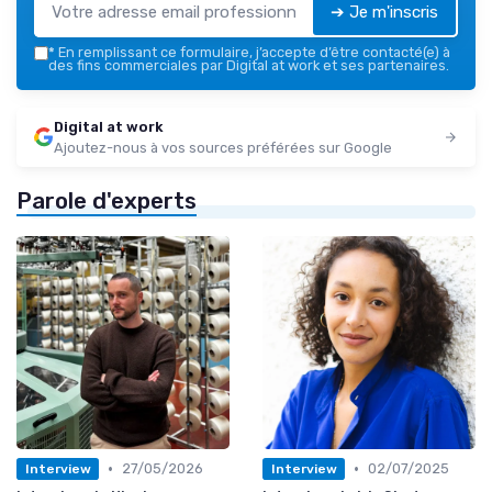
➔ Je m'inscris
*
En remplissant ce formulaire, j’accepte d’être contacté(e) à
des fins commerciales par Digital at work et ses partenaires.
Digital at work
Ajoutez-nous à vos sources préférées sur Google
Parole d'experts
•
•
27/05/2026
02/07/2025
Interview
Interview