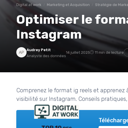
Digital at work
Marketing et Acquisition
Stratégie de Marke
Optimiser le form
Instagram
Audrey Petit
14 juillet 2025
11 min de lecture
Analyste des données
Comprenez le format ig reels et apprenez à 
visibilité sur Instagram. Conseils pratiques,
Télécharge