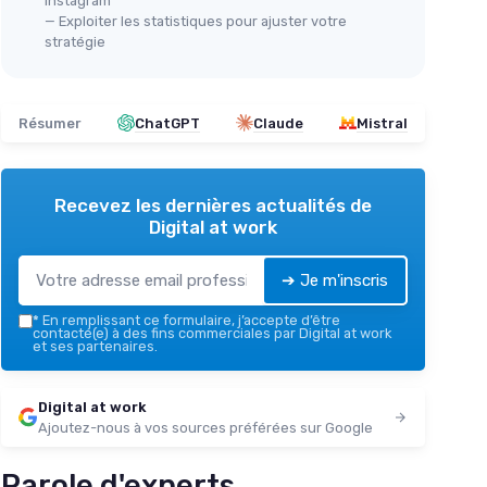
Instagram
— Exploiter les statistiques pour ajuster votre
stratégie
Résumer
ChatGPT
Claude
Mistral
Recevez les dernières actualités de
Digital at work
➔ Je m'inscris
*
En remplissant ce formulaire, j’accepte d’être
contacté(e) à des fins commerciales par Digital at work
et ses partenaires.
Digital at work
Ajoutez-nous à vos sources préférées sur Google
Parole d'experts