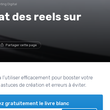
ting Digital
at des reels sur
Partager cette page
l'utiliser efficacement pour booster votre
 astuces de création et erreurs à éviter.
z gratuitement le livre blanc