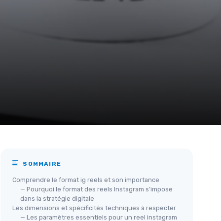
SOMMAIRE
Comprendre le format ig reels et son importance
— Pourquoi le format des reels Instagram s’impose
dans la stratégie digitale
Les dimensions et spécificités techniques à respecter
— Les paramètres essentiels pour un reel instagram