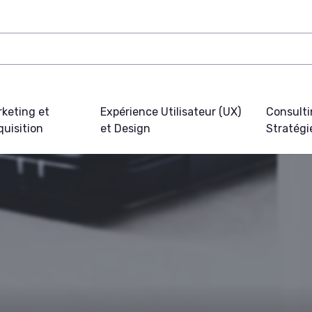
keting et
Expérience Utilisateur (UX)
Consulti
uisition
et Design
Stratégi