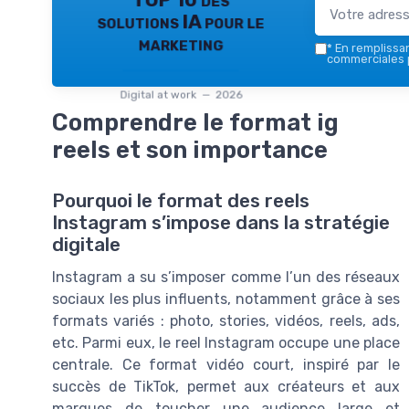
TOP 10 des
solutions IA pour le
marketing
*
En remplissant
commerciales p
Digital at work — 2026
Comprendre le format ig
reels et son importance
Pourquoi le format des reels
Instagram s’impose dans la stratégie
digitale
Instagram a su s’imposer comme l’un des réseaux
sociaux les plus influents, notamment grâce à ses
formats variés : photo, stories, vidéos, reels, ads,
etc. Parmi eux, le reel Instagram occupe une place
centrale. Ce format vidéo court, inspiré par le
succès de TikTok, permet aux créateurs et aux
marques de toucher une audience large et