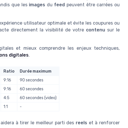
tandis que les
images
du
feed
peuvent être carrées ou
xpérience utilisateur optimale et évite les coupures ou
acte directement la visibilité de votre
contenu
sur le
igitales et mieux comprendre les enjeux techniques,
ons digitales
.
Ratio
Durée maximum
9:16
90 secondes
9:16
60 secondes
4:5
60 secondes (video)
1:1
-
idera à tirer le meilleur parti des
reels
et à renforcer