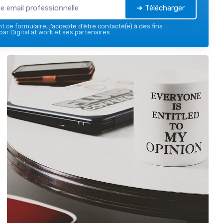
➔ Télécharger
 ce formulaire, j’accepte d’être contacté(e) à des fins
ar Digital at work et ses partenaires.