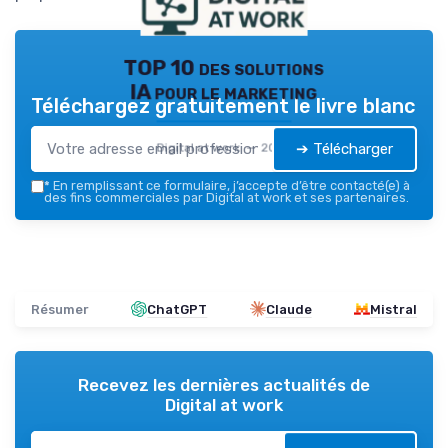
TOP 10 des solutions
IA pour le marketing
Téléchargez gratuitement le livre blanc
➔ Télécharger
Digital at work — 2026
*
En remplissant ce formulaire, j’accepte d’être contacté(e) à
des fins commerciales par Digital at work et ses partenaires.
Résumer
ChatGPT
Claude
Mistral
Recevez les dernières actualités de
Digital at work