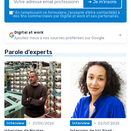
➔ Je m'inscris
*
En remplissant ce formulaire, j’accepte d’être contacté(e) à
des fins commerciales par Digital at work et ses partenaires.
Digital at work
Ajoutez-nous à vos sources préférées sur Google
Parole d'experts
•
•
27/05/2026
02/07/2025
Interview
Interview
Interview de Nicolas
Interview de Iris Siret :