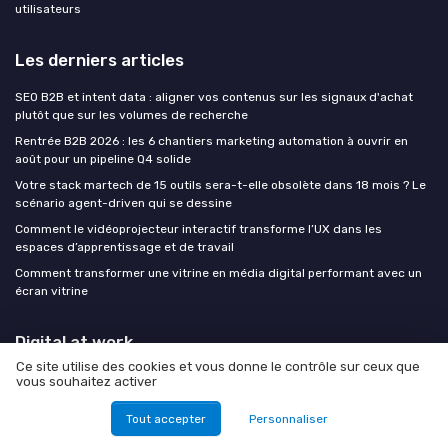
utilisateurs
Les derniers articles
SEO B2B et intent data : aligner vos contenus sur les signaux d'achat
plutôt que sur les volumes de recherche
Rentrée B2B 2026 : les 6 chantiers marketing automation à ouvrir en
août pour un pipeline Q4 solide
Votre stack martech de 15 outils sera-t-elle obsolète dans 18 mois ? Le
scénario agent-driven qui se dessine
Comment le vidéoprojecteur interactif transforme l’UX dans les
espaces d’apprentissage et de travail
Comment transformer une vitrine en média digital performant avec un
écran vitrine
Digital at work
Ce site utilise des cookies et vous donne le contrôle sur ceux que
vous souhaitez activer
Tout accepter
Personnaliser
Mentions légales
Politique de confidentialité