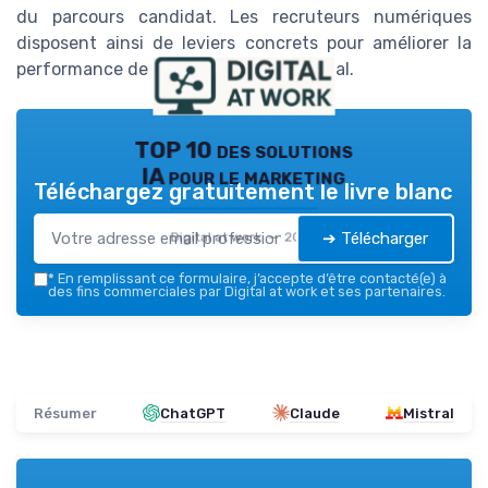
du parcours candidat. Les recruteurs numériques
disposent ainsi de leviers concrets pour améliorer la
performance de leur recrutement digital.
TOP 10 des solutions
IA pour le marketing
Téléchargez gratuitement le livre blanc
➔ Télécharger
Digital at work — 2026
*
En remplissant ce formulaire, j’accepte d’être contacté(e) à
des fins commerciales par Digital at work et ses partenaires.
Résumer
ChatGPT
Claude
Mistral