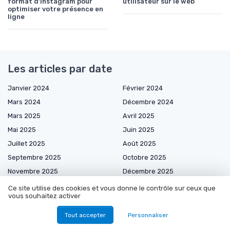
format d'Instagram pour
utilisateur sur le web
optimiser votre présence en
ligne
Les articles par date
Janvier 2024
Février 2024
Mars 2024
Décembre 2024
Mars 2025
Avril 2025
Mai 2025
Juin 2025
Juillet 2025
Août 2025
Septembre 2025
Octobre 2025
Novembre 2025
Décembre 2025
Janvier 2026
Février 2026
Ce site utilise des cookies et vous donne le contrôle sur ceux que
vous souhaitez activer
Mars 2026
Avril 2026
Mai 2026
Juin 2026
Tout accepter
Personnaliser
Juillet 2026
Août 2026