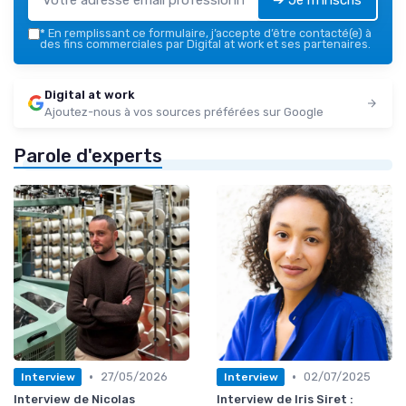
➔ Je m'inscris
*
En remplissant ce formulaire, j’accepte d’être contacté(e) à
des fins commerciales par Digital at work et ses partenaires.
Digital at work
Ajoutez-nous à vos sources préférées sur Google
Parole d'experts
•
•
27/05/2026
02/07/2025
Interview
Interview
Interview de Nicolas
Interview de Iris Siret :