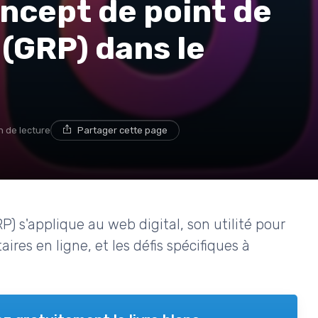
ncept de point de
(GRP) dans le
n de lecture
Partager cette page
) s'applique au web digital, son utilité pour
ires en ligne, et les défis spécifiques à