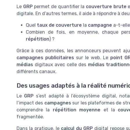
Le
GRP
permet de quantifier la
couverture brute
e
digitale. En d’autres termes, il aide à répondre à deu
Quel
taux de couverture
la
campagne
a-t-elle
Combien de fois, en moyenne, chaque per
répétition
) ?
Grâce à ces données, les annonceurs peuvent aju
campagnes publicitaires
sur le web. Le
point G
médias
digitaux avec celle des
médias traditionn
différents canaux.
Des usages adaptés à la réalité numéri
Le
GRP
s’est adapté à l’écosystème digital, not
l’impact des
campagnes
sur les plateformes de str
comprendre la
répétition moyenne
et la
couv
fragmentée.
Dans la pratique, le
calcul du GRP
digital repose s