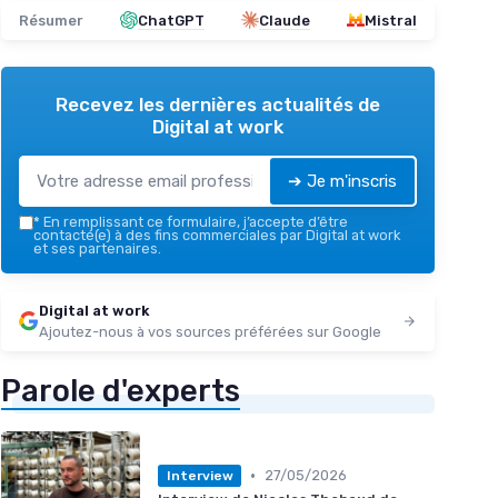
Résumer
ChatGPT
Claude
Mistral
Recevez les dernières actualités de
Digital at work
➔ Je m'inscris
*
En remplissant ce formulaire, j’accepte d’être
contacté(e) à des fins commerciales par Digital at work
et ses partenaires.
Digital at work
Ajoutez-nous à vos sources préférées sur Google
Parole d'experts
•
27/05/2026
Interview