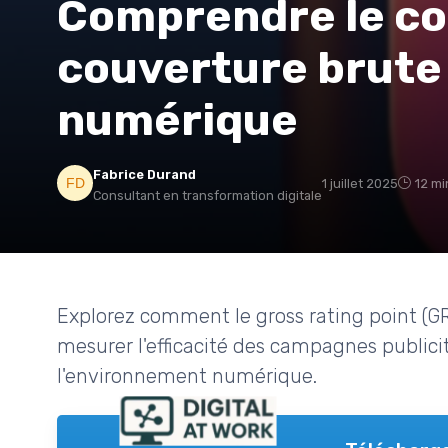
Comprendre le co
couverture brute 
numérique
Fabrice Durand
1 juillet 2025
12 mi
Consultant en transformation digitale
Explorez comment le gross rating point (GRP
mesurer l'efficacité des campagnes publicita
l'environnement numérique.