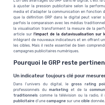
L’un des avantages du GRP dans le digital, c’est la
à ajuster la pression publicitaire selon la perfo
media et d’adapter la communication en fonction des
que la définition GRP dans le digital peut varier s
parfois la comparaison avec les médias traditionn
la visualisation transforment la mesure de la perf
article sur
l’impact de la datavisualisation sur 
intégrant de nouveaux indicateurs et en offrant une 
les cibles. Mais il reste essentiel de bien comprend
campagnes publicitaires numériques.
Pourquoi le GRP reste pertinen
Un indicateur toujours clé pour mesurer
Dans l’univers du digital, le
gross rating poi
professionnels du
marketing
et de la
communi
traditionnels
comme la télévision ou la radio, il
publicitaire
d’une
campagne
sur une
cible
donnée.