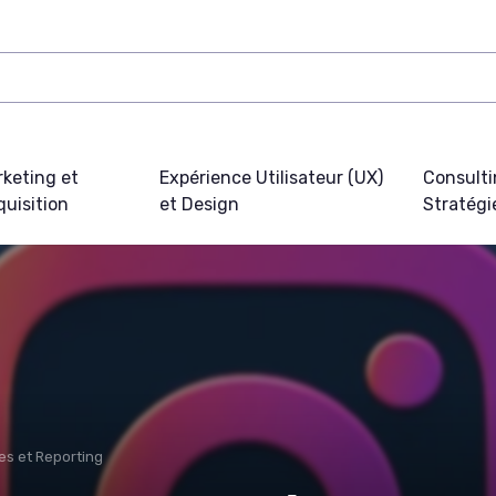
keting et
Expérience Utilisateur (UX)
Consulti
uisition
et Design
Stratégi
s et Reporting