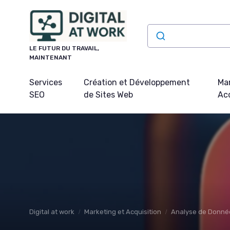
Panneau de gestion des cookies
LE FUTUR DU TRAVAIL,
MAINTENANT
Services
Création et Développement
Mar
SEO
de Sites Web
Acq
Digital at work
Marketing et Acquisition
Analyse de Donnée