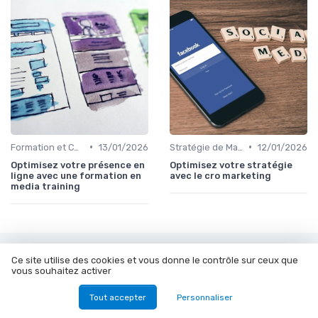
•
•
Formation et Consulting SEO
13/01/2026
Stratégie de Marketing Digital
12/01/2026
Optimisez votre présence en
Optimisez votre stratégie
ligne avec une formation en
avec le cro marketing
media training
Les articles par date
Ce site utilise des cookies et vous donne le contrôle sur ceux que
vous souhaitez activer
Janvier 2024
Février 2024
Tout accepter
Personnaliser
Mars 2024
Décembre 2024