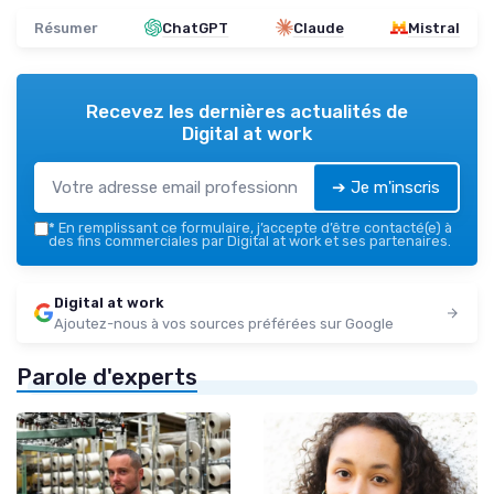
Résumer
ChatGPT
Claude
Mistral
Recevez les dernières actualités de
Digital at work
➔ Je m'inscris
*
En remplissant ce formulaire, j’accepte d’être contacté(e) à
des fins commerciales par Digital at work et ses partenaires.
Digital at work
Ajoutez-nous à vos sources préférées sur Google
Parole d'experts