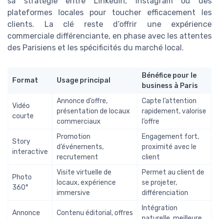
sa stratégie entre LinkedIn, Instagram ou des
plateformes locales pour toucher efficacement les
clients. La clé reste d’offrir une expérience
commerciale différenciante, en phase avec les attentes
des Parisiens et les spécificités du marché local.
Bénéfice pour le
Format
Usage principal
business à Paris
Annonce d’offre,
Capte l’attention
Vidéo
présentation de locaux
rapidement, valorise
courte
commerciaux
l’offre
Promotion
Engagement fort,
Story
d’événements,
proximité avec le
interactive
recrutement
client
Visite virtuelle de
Permet au client de
Photo
locaux, expérience
se projeter,
360°
immersive
différenciation
Intégration
Annonce
Contenu éditorial, offres
naturelle, meilleure