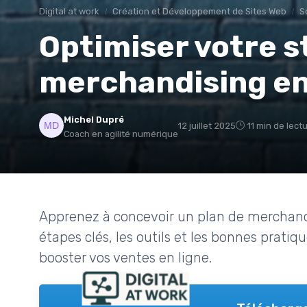
Digital at work
Création et Développement de Sites Web
S
Optimiser votre s
merchandising en
Michel Dupré
12 juillet 2025
11 min de lect
Coach en agilité numérique
Apprenez à concevoir un plan de merchandi
étapes clés, les outils et les bonnes pratiq
booster vos ventes en ligne.