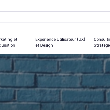
keting et
Expérience Utilisateur (UX)
Consulti
uisition
et Design
Stratégi