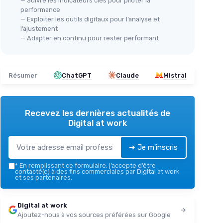
— Suivre les indicateurs clés pour piloter la
performance
— Exploiter les outils digitaux pour l’analyse et
l’ajustement
— Adapter en continu pour rester performant
Résumer
ChatGPT
Claude
Mistral
Recevez les dernières actualités de
Digital at work
➔ Je m'inscris
*
En remplissant ce formulaire, j’accepte d’être
contacté(e) à des fins commerciales par Digital at work
et ses partenaires.
Digital at work
Ajoutez-nous à vos sources préférées sur Google