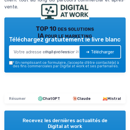
vente.
TOP 10 des solutions
IA pour le marketing
Téléchargez gratuitement le livre blanc
➔ Télécharger
Digital at work — 2026
*
En remplissant ce formulaire, j’accepte d’être contacté(e) à
des fins commerciales par Digital at work et ses partenaires.
Résumer
ChatGPT
Claude
Mistral
Recevez les dernières actualités de
Digital at work