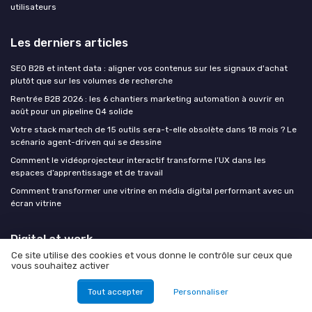
utilisateurs
Les derniers articles
SEO B2B et intent data : aligner vos contenus sur les signaux d'achat
plutôt que sur les volumes de recherche
Rentrée B2B 2026 : les 6 chantiers marketing automation à ouvrir en
août pour un pipeline Q4 solide
Votre stack martech de 15 outils sera-t-elle obsolète dans 18 mois ? Le
scénario agent-driven qui se dessine
Comment le vidéoprojecteur interactif transforme l’UX dans les
espaces d’apprentissage et de travail
Comment transformer une vitrine en média digital performant avec un
écran vitrine
Digital at work
Ce site utilise des cookies et vous donne le contrôle sur ceux que
vous souhaitez activer
Tout accepter
Personnaliser
Mentions légales
Politique de confidentialité