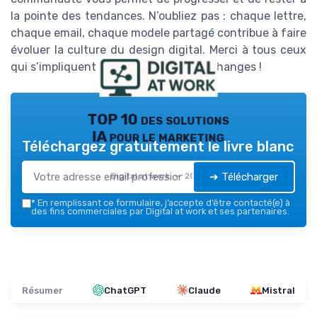
la pointe des tendances. N’oubliez pas : chaque lettre,
chaque email, chaque modele partagé contribue à faire
évoluer la culture du design digital. Merci à tous ceux
qui s’impliquent et enrichissent ces échanges !
TOP 10 des solutions
IA pour le marketing
Téléchargez gratuitement le livre blanc
➔ Télécharger
Digital at work — 2026
*
En remplissant ce formulaire, j’accepte d’être contacté(e) à
des fins commerciales par Digital at work et ses partenaires.
Résumer
ChatGPT
Claude
Mistral