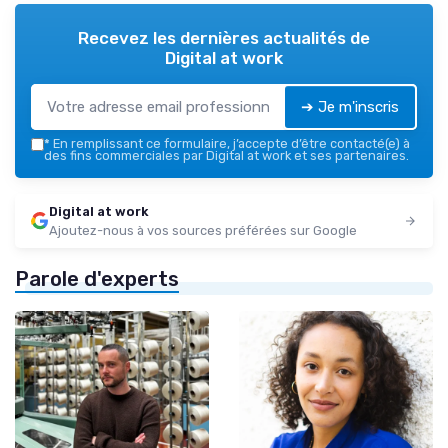
Recevez les dernières actualités de
Digital at work
➔ Je m'inscris
*
En remplissant ce formulaire, j’accepte d’être contacté(e) à
des fins commerciales par Digital at work et ses partenaires.
Digital at work
Ajoutez-nous à vos sources préférées sur Google
Parole d'experts