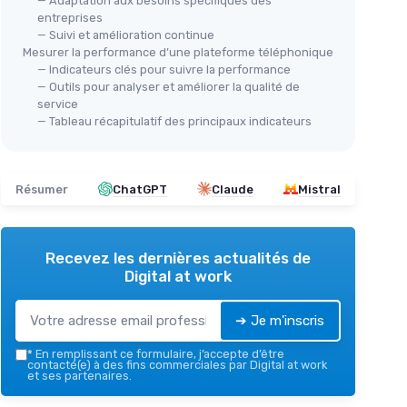
— Adaptation aux besoins spécifiques des
entreprises
— Suivi et amélioration continue
Mesurer la performance d’une plateforme téléphonique
— Indicateurs clés pour suivre la performance
— Outils pour analyser et améliorer la qualité de
service
— Tableau récapitulatif des principaux indicateurs
Résumer
ChatGPT
Claude
Mistral
Recevez les dernières actualités de
Digital at work
➔ Je m'inscris
*
En remplissant ce formulaire, j’accepte d’être
contacté(e) à des fins commerciales par Digital at work
et ses partenaires.