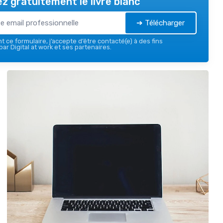
z gratuitement le livre blanc
➔ Télécharger
 ce formulaire, j’accepte d’être contacté(e) à des fins
ar Digital at work et ses partenaires.