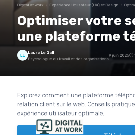
Digital at work
Expérience Utilisateur (UX) et Design
Optim
Optimiser votre s
une plateforme t
Laure Le Gall
9 juin 2025
Psychologue du travail et des organisations
Explorez comment une plateforme téléphon
relation client sur le web. Conseils pratiqu
expérience utilisateur optimale.