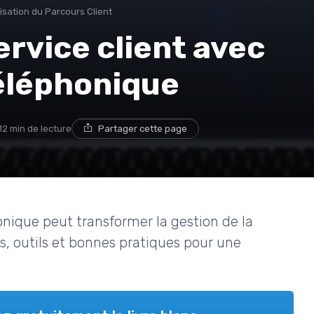
isation du Parcours Client
ervice client avec
éléphonique
12 min de lecture
Partager cette page
ique peut transformer la gestion de la
es, outils et bonnes pratiques pour une