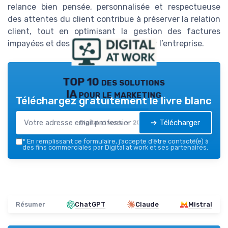
relance bien pensée, personnalisée et respectueuse
des attentes du client contribue à préserver la relation
client, tout en optimisant la gestion des factures
impayées et des retards paiement pour l’entreprise.
TOP 10 des solutions
IA pour le marketing
Téléchargez gratuitement le livre blanc
➔ Télécharger
Digital at work — 2026
*
En remplissant ce formulaire, j’accepte d’être contacté(e) à
des fins commerciales par Digital at work et ses partenaires.
Résumer
ChatGPT
Claude
Mistral