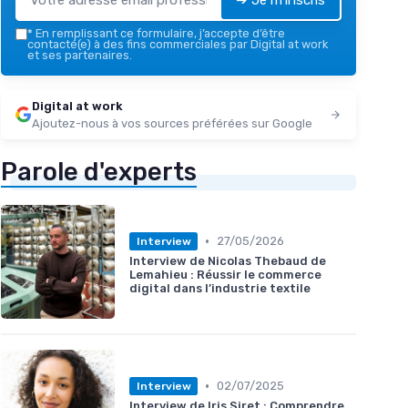
*
En remplissant ce formulaire, j’accepte d’être
contacté(e) à des fins commerciales par Digital at work
et ses partenaires.
Digital at work
Ajoutez-nous à vos sources préférées sur Google
Parole d'experts
•
27/05/2026
Interview
Interview de Nicolas Thebaud de
Lemahieu : Réussir le commerce
digital dans l’industrie textile
•
02/07/2025
Interview
Interview de Iris Siret : Comprendre