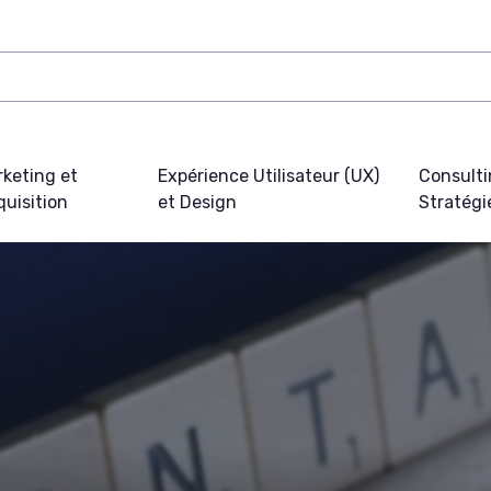
keting et
Expérience Utilisateur (UX)
Consulti
uisition
et Design
Stratégi