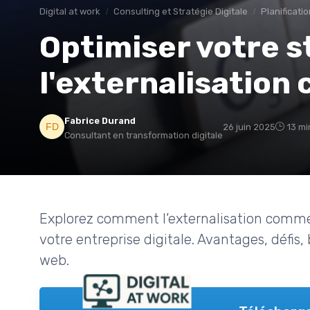
Digital at work
Consulting et Stratégie Digitale
Planificati
Optimiser votre s
l'externalisation
Fabrice Durand
26 juin 2025
13 mi
Consultant en transformation digitale
Explorez comment l’externalisation comme
votre entreprise digitale. Avantages, défis,
web.