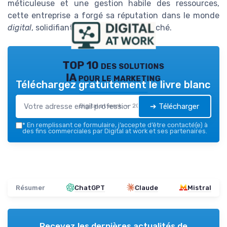
méticuleuse et une gestion habile des ressources,
cette entreprise a forgé sa réputation dans le monde
digital
, solidifiant sa position sur le marché.
TOP 10 des solutions
IA pour le marketing
Téléchargez gratuitement le livre blanc
➔ Télécharger
Digital at work — 2026
*
En remplissant ce formulaire, j’accepte d’être contacté(e) à
des fins commerciales par Digital at work et ses partenaires.
Résumer
ChatGPT
Claude
Mistral
Recevez les dernières actualités de