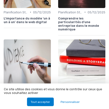
•
•
Planification Stratégique Digitale
05/12/2025
Planification Stratégique Digitale
05/12/2025
L'importance du modèle 'un à
Comprendre les
un à un' dans le web digital
particularités d'une
entreprise dans le monde
numérique
Ce site utilise des cookies et vous donne le contrôle sur ceux que
•
•
Hébergement et Maintenance Web
12/03/2026
Stratégie de Marketing Digital
01/12/2025
vous souhaitez activer
Comment le prisme de
Comprendre le flux en direct
Kapferer éclaire l’identité de
dans le monde numérique
Tout accepter
Personnaliser
marque à l’ère du digital