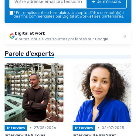
➔ Je m'inscris
*
En remplissant ce formulaire, j’accepte d’être contacté(e) à
des fins commerciales par Digital at work et ses partenaires.
Digital at work
Ajoutez-nous à vos sources préférées sur Google
Parole d'experts
•
•
27/05/2026
02/07/2025
Interview
Interview
Interview de Nicolas
Interview de Iris Siret :