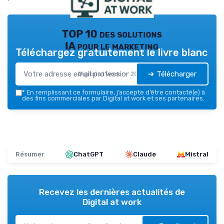
TOP 10 des solutions
IA pour le marketing
Téléchargez gratuitement le livre blanc
➔ Télécharger
Digital at work — 2026
*
En remplissant ce formulaire, j’accepte d’être contacté(e) à
des fins commerciales par Digital at work et ses partenaires.
Résumer
ChatGPT
Claude
Mistral
Recevez les dernières actualités de
Digital at work